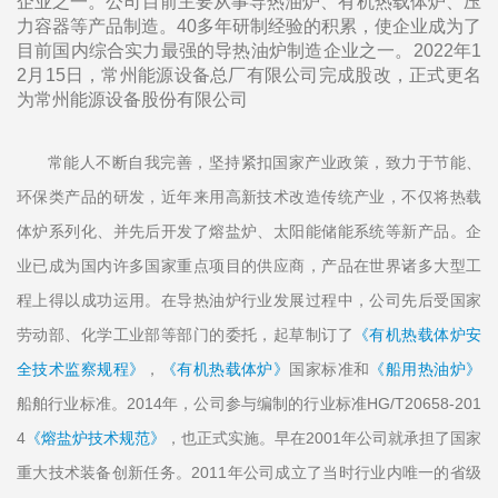
企业之一。公司目前主要从事导热油炉、有机热载体炉、压
力容器等产品制造。40多年研制经验的积累，使企业成为了
目前国内综合实力最强的导热油炉制造企业之一。2022年1
2月15日，常州能源设备总厂有限公司完成股改，正式更名
为常州能源设备股份有限公司
常能人不断自我完善，坚持紧扣国家产业政策，致力于节能、
环保类产品的研发，近年来用高新技术改造传统产业，不仅将热载
体炉系列化、并先后开发了熔盐炉、太阳能储能系统等新产品。企
业已成为国内许多国家重点项目的供应商，产品在世界诸多大型工
程上得以成功运用。在导热油炉行业发展过程中，公司先后受国家
劳动部、化学工业部等部门的委托，起草制订了
《有机热载体炉安
全技术监察规程》
，
《有机热载体炉》
国家标准和
《船用热油炉》
船舶行业标准。2014年，公司参与编制的行业标准HG/T20658-201
4
《熔盐炉技术规范》
，也正式实施。早在2001年公司就承担了国家
重大技术装备创新任务。2011年公司成立了当时行业内唯一的省级