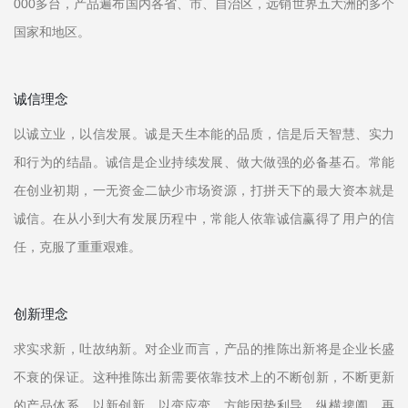
000多台，产品遍布国内各省、市、自治区，远销世界五大洲的多个
国家和地区。
诚信理念
以诚立业，以信发展。诚是天生本能的品质，信是后天智慧、实力
和行为的结晶。诚信是企业持续发展、做大做强的必备基石。常能
在创业初期，一无资金二缺少市场资源，打拼天下的最大资本就是
诚信。在从小到大有发展历程中，常能人依靠诚信赢得了用户的信
任，克服了重重艰难。
创新理念
求实求新，吐故纳新。对企业而言，产品的推陈出新将是企业长盛
不衰的保证。这种推陈出新需要依靠技术上的不断创新，不断更新
的产品体系，以新创新、以变应变，方能因势利导、纵横捭阖、再