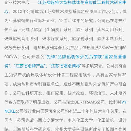
企业技术中心——
江苏省超特大型热载体炉高智能工程技术研究中
心
。2012年公司成为江苏省技术质监系统监检质量工作示范点，成
为江苏省锅炉行业标杆企业。经过近40年的研究，公司已在导热油
炉产品上完成了燃煤（生物质）系列、燃油系列、油气两用系列、
燃煤燃气两用系列、燃水煤浆系列、燃煤粉系列、燃废木料系列、
燃砂光粉系列、电加热系列等全系列产品，供热量从25kW一直到60
000kW。公司开发的
“先锋”
品牌热载体炉先后荣获
“国家质量银
奖”、“江苏省名牌产品”、“江苏省著名商标”
等多项荣誉。公司拥有自
主知识产权的热载体炉设计计算工程应用软件，共有国家专利35
项，成为常州市专利百强单位。通过不断加强对外交流和产学研合
作，公司在科研开发、推广应用、技术改造、环境治理、人才培养
等各方面取得了明显成效。公司与瑞士BERTRAMS公司、比利时
VY
NCKE
公司等行业内国际著名公司均有近二十年的技术合作关系。在
国内，公司先后与西安交通大学、南京化工大学、化工部第一设计
院、上海船舶科学研究所、常州大学等科研院所建立了长期合作关