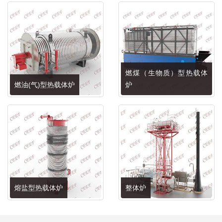
燃煤（生物质）型热载体
燃油(气)型热载体炉
炉
熔盐型热载体炉
整体炉