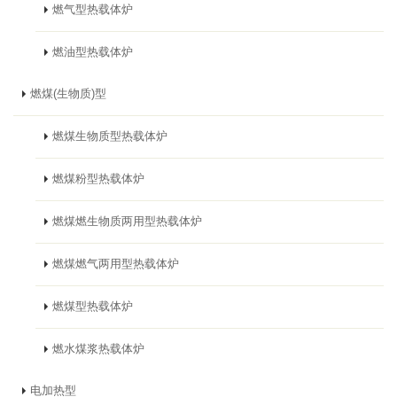
燃气型热载体炉
燃油型热载体炉
燃煤(生物质)型
燃煤生物质型热载体炉
燃煤粉型热载体炉
燃煤燃生物质两用型热载体炉
燃煤燃气两用型热载体炉
燃煤型热载体炉
燃水煤浆热载体炉
电加热型