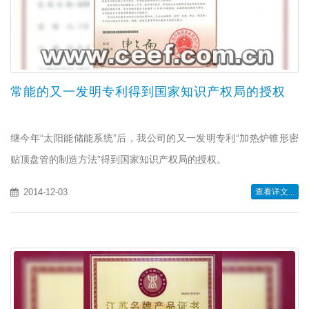
常能的又一发明专利得到国家知识产权局的授权
继今年“太阳能储能系统”后，我公司的又一发明专利“加热炉锥形密
贴顶盘管的制造方法”得到国家知识产权局的授权。
查看详文...
2014-12-03