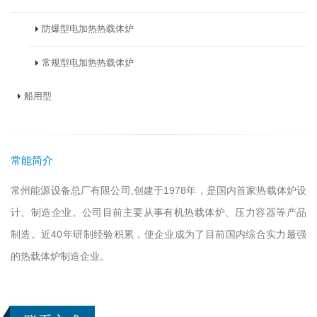
防爆型电加热热载体炉
常规型电加热热载体炉
船用型
常能简介
常州能源设备总厂有限公司,创建于1978年，是国内首家热载体炉设
计、制造企业。公司目前主要从事有机热载体炉、压力容器等产品
制造。近40年研制经验积累，使企业成为了目前国内综合实力最强
的热载体炉制造企业。