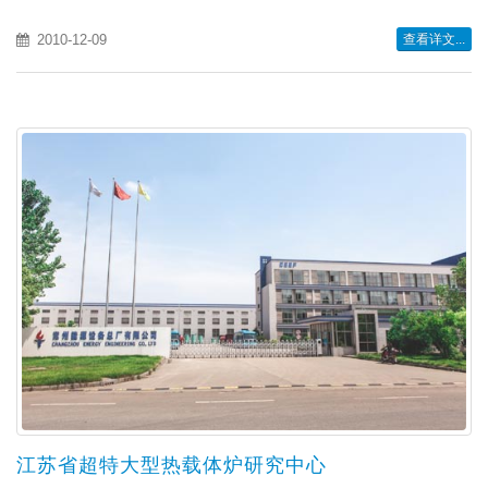
查看详文...
2010-12-09
江苏省超特大型热载体炉研究中心