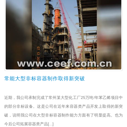
常能大型非标容器制作取得新突破
近期，我公司承制完成了常州某大型化工厂25万吨/年苯乙烯项目中
的部分非标设备。这是公司在近年来容器类产品开发上取得的新突
破，说明我公司在大型非标容器制作能力方面有了明显提高。也为
今后公司拓展容器类产品[...]