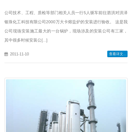
公司技术、工程、质检等部门相关人员一行5人驱车前往泗洪对洪泽
银珠化工科技有限公司2000万大卡熔盐炉的安装进行验收。 这是我
公司现场安装施工最大的一台锅炉，现场涉及的安装公司有三家，
其中很多时候安装公[...]
查看详文...
2011-11-10