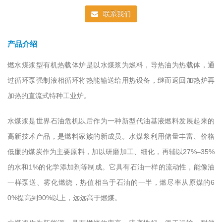
联系我们
产品介绍
燃水煤浆型有机热载体炉是以水煤浆为燃料，导热油为热载体，通
过循环泵强制液相循环将热能输送给用热设备，继而返回加热炉再
加热的直流式特种工业炉。
水煤浆是世界石油危机以后作为一种新型代油基液燃料发展起来的
高新技术产品，是燃料家族的新成员。水煤浆利用储量丰富、价格
低廉的煤炭作为主要原料，加以研磨加工、细化，再辅以
27%–35%
的水和
1%
的化学添加剂等制成。它具有石油一样的流动性，能像油
一样泵送、雾化燃烧，热值相当于石油的一半，燃尽率从原煤的
6
0%
提高到
90%
以上，远远高于燃煤。