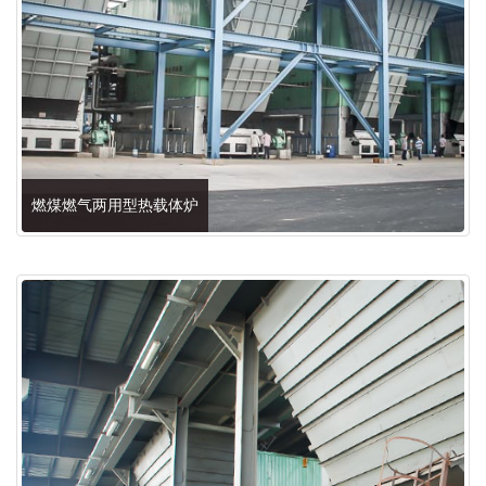
燃煤燃气两用型热载体炉